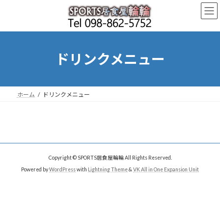
コ
ナ
ン
ビ
テ
ゲ
ン
ー
ツ
シ
へ
ョ
ドリンクメニュー
ス
ン
キ
に
ッ
移
プ
動
ホーム
ドリンクメニュー
Copyright © SPORTS居食屋輪輪 All Rights Reserved.
Powered by
WordPress
with
Lightning Theme
&
VK All in One Expansion Unit